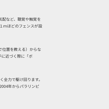
気配など、聴覚や触覚を
１ｍほどのフェンスが設
で位置を教える）からな
手に近づく際に「ボ
く全力で駆け回ります。
004年からパラリンピ