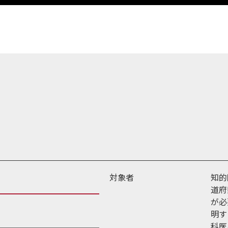
対象者
知的
道府
が必
明す
科医