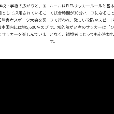
学校・学級の広がりと、国
ルールはFIFAサッカールールと
目として採用されているこ
て試合時間が30分ハーフになるこ
国障害者スポーツ大会を契
フで行われ、激しい攻防やスピー
国内には約5,600名のプ
す。知的障がい者のサッカーは「
てサッカーを楽しんでいま
どなく、観戦者にとっても心洗わ
す。