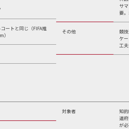
サマ
フ
要。
コートと同じ（FIFA推
その他
競技
8m）
ケー
工夫
対象者
知的
道府
が必