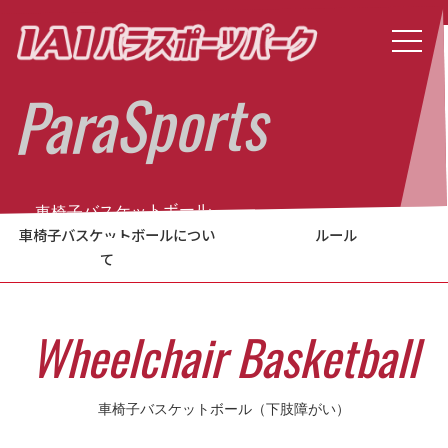
ParaSports
車椅子バスケットボール
車椅子バスケットボールについ
ルール
て
W
h
e
e
l
c
h
a
i
r
B
a
s
k
e
t
b
a
l
l
車椅子バスケットボール（下肢障がい）