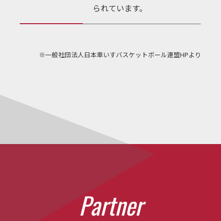
られています。
※一般社団法人日本車いすバスケットボール連盟HPより
P
a
r
t
n
e
r