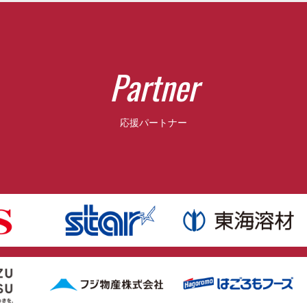
P
a
r
t
n
e
r
応援パートナー