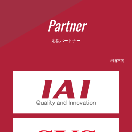
P
a
r
t
n
e
r
応援パートナー
※順不同