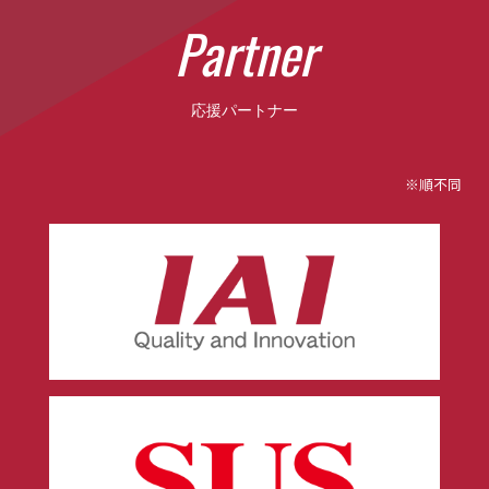
P
a
r
t
n
e
r
応援パートナー
※順不同