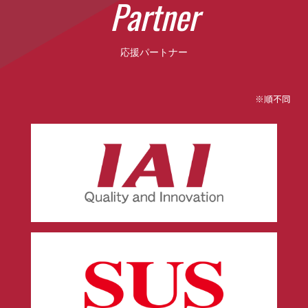
P
a
r
t
n
e
r
応援パートナー
※順不同