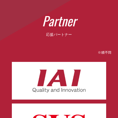
P
a
r
t
n
e
r
応援パートナー
※順不同