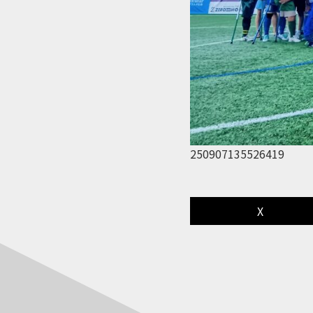
250907135526419
X