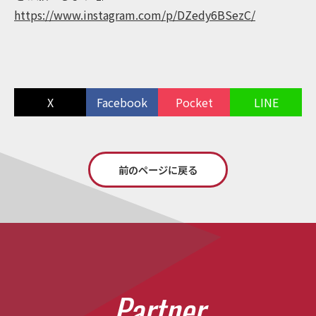
https://www.instagram.com/p/DZedy6BSezC/
X
Facebook
Pocket
LINE
前のページに戻る
P
a
r
t
n
e
r