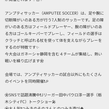
アンプティサッカー（AMPUTEE SOCCER）は、足や腕に
切断障がいのある方が行う7人制のサッカーです。足の障
がいのある方はフィールドプレーヤー、腕の障がいのあ
る方はゴールキーパーでプレーし、フィールドの選手は
クラッチと呼ばれる杖を使って体を支えながらプレーを
するのが特徴です✨️
今大会はガネーシャ静岡を含む４チームが集結し、熱い
戦いを繰り広げます⚽️
会場では、アンプティサッカーの試合以外にもたくさん
のイベントを同時開催❗️🎉
⚽️SNSで話題沸騰中❗️Jリーガー田中パウロ淳一選手（栃
木シティFC）トークショー🎤
⚽️大人気❗️つみきのそのさんとのつみき遊び🔶