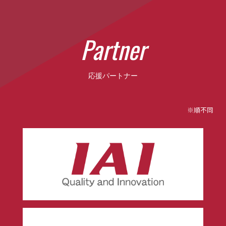
P
a
r
t
n
e
r
応援パートナー
※順不同