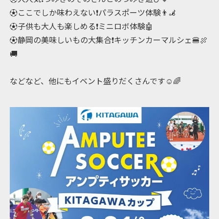
⚽️ここでしか味わえない❗️パラスポーツ体験👨‍🦼
⚽️子供も大人も楽しめる❗️ミニロボ体験🤖
⚽️静岡の美味しいもの大集合❗️キッチンカーマルシェ🍔🍖
🚚
などなど、他にもイベント盛りだくさんです☺️🌈