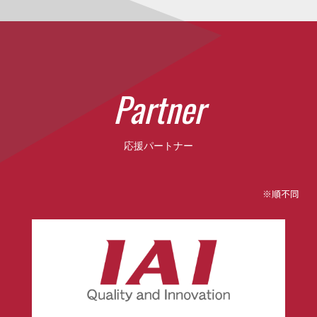
P
a
r
t
n
e
r
応援パートナー
※順不同