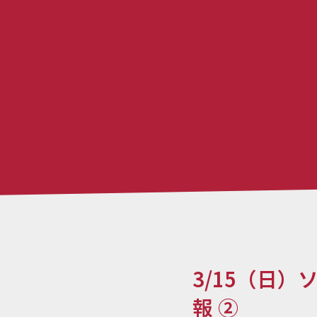
3/15（日）
報 ②