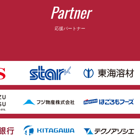
P
a
r
t
n
e
r
応援パートナー