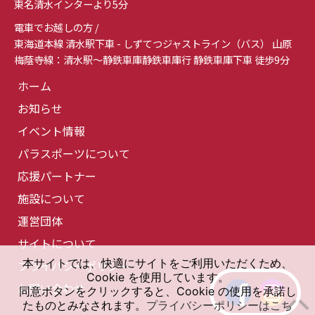
東名清水インターより5分
電車でお越しの方 /
東海道本線 清水駅下車 - しずてつジャストライン（バス） 山原
梅蔭寺線：清水駅～静鉄車庫静鉄車庫行 静鉄車庫下車 徒歩9分
ホーム
お知らせ
イベント情報
パラスポーツについて
応援パートナー
施設について
運営団体
サイトについて
本サイトでは、快適にサイトをご利用いただくため、
プライバシーポリシー
Cookie を使用しています。
お問い合わせ
同意ボタンをクリックすると、Cookie の使用を承諾し
たものとみなされます。
プライバシーポリシーはこち