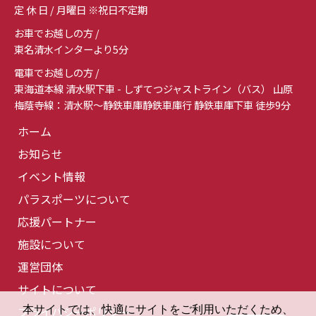
定 休 日 / 月曜日 ※祝日不定期
お車でお越しの方 /
東名清水インターより5分
電車でお越しの方 /
東海道本線 清水駅下車 - しずてつジャストライン（バス） 山原
梅蔭寺線：清水駅～静鉄車庫静鉄車庫行 静鉄車庫下車 徒歩9分
ホーム
お知らせ
イベント情報
パラスポーツについて
応援パートナー
施設について
運営団体
サイトについて
本サイトでは、快適にサイトをご利用いただくため、
プライバシーポリシー